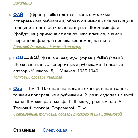
Википедия
ФАЙ
— (франц. faille) плотная ткань с мелкими
8
поперечными рубчиками, образующимися из за разницы в
толщине и плотности основы и утка. Шелковый фай
(файдешин) применяют для пошива платьев, знамен,
шерстяной фай для пошива костюмов, платьев …
Большой Энциклопедический словарь
ФАЙ
— ФАЙ, фая, мн. нет, муж. (франц. faille) (спец.).
9
Шелковая ткань с поперечными рубчиками. Толковый
словарь Ушакова. Д.Н. Ушаков. 1935 1940 …
Толковый словарь Ушакова
Фай
— I м. 1. Плотная шелковая или шерстяная ткань с
10
тонкими поперечными рубчиками. 2. разг. Изделия из такой
ткани. II межд. разг. см. фа III III межд. разг. см. фа IV
Толковый словарь Ефремовой. Т. Ф …
Современный толковый словарь русского языка Ефремовой
Страницы
Следующая
→