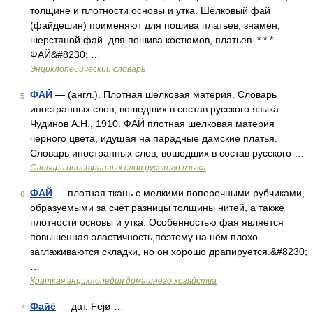
толщине и плотности основы и утка. Шёлковый фай
(файдешин) применяют для пошива платьев, знамён,
шерстяной фай для пошива костюмов, платьев. * * *
ФАЙ&#8230; …
Энциклопедический словарь
ФАЙ
— (англ.). Плотная шелковая материя. Словарь
5
иностранных слов, вошедших в состав русского языка.
Чудинов А.Н., 1910. ФАЙ плотная шелковая материя
черного цвета, идущая на парадные дамские платья.
Словарь иностранных слов, вошедших в состав русского …
Словарь иностранных слов русского языка
ФАЙ
— плотная ткань с мелкими поперечными рубчиками,
6
образуемыми за счёт разницы толщины нитей, а также
плотности основы и утка. Особенностью фая является
повышенная эластичность,поэтому на нём плохо
заглаживаются складки, но он хорошо драпируется.&#8230;
…
Краткая энциклопедия домашнего хозяйства
Файё
— дат. Fejø …
7