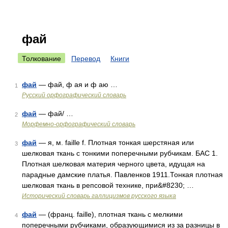
фай
Толкование
Перевод
Книги
фай
— фай, ф ая и ф аю …
1
Русский орфографический словарь
фай
— фай/ …
2
Морфемно-орфографический словарь
фай
— я, м. faille f. Плотная тонкая шерстяная или
3
шелковая ткань с тонкими поперечными рубчикам. БАС 1.
Плотная шелковая материя черного цвета, идущая на
парадные дамские платья. Павленков 1911.Тонкая плотная
шелковая ткань в репсовой технике, при&#8230; …
Исторический словарь галлицизмов русского языка
фай
— (франц. faille), плотная ткань с мелкими
4
поперечными рубчиками, образующимися из за разницы в